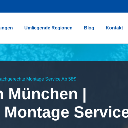
tungen
Umliegende Regionen
Blog
Kontakt
achgerechte Montage Service Ab 58€
n München |
 Montage Servic