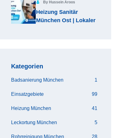
By Hussein Aroos
Heizung Sanitär
München Ost | Lokaler
Kategorien
Badsanierung München
1
Einsatzgebiete
99
Heizung München
41
Leckortung München
5
Rohrreinigung München
28