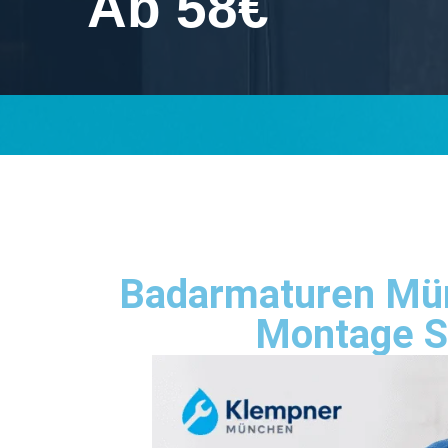
Ab 58€
Badarmaturen Mün
Montage S