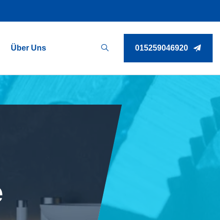
Über Uns
015259046920
e