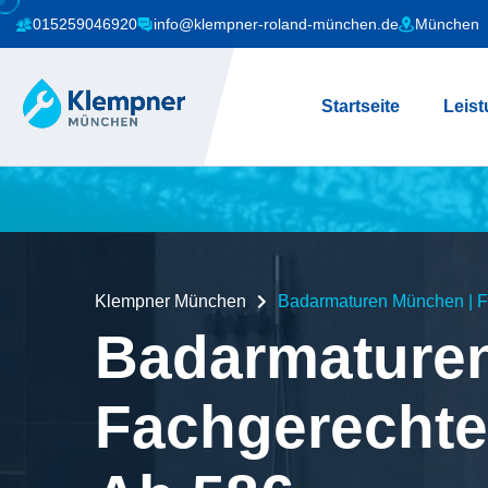
015259046920
info@klempner-roland-münchen.de
München
Startseite
Leis
Klempner München
Badarmaturen München | F
Badarmature
Fachgerechte