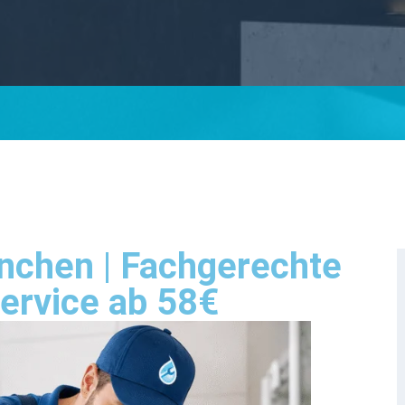
chen | Fachgerechte
ervice ab 58€