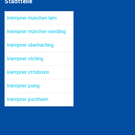
Stadtteile
klempner münchen laim
by
Hussein Aroos
klempner münchen sendling
klempner oberhaching
klempner olching
klempner ottobrunn
klempner poing
klempner puchheim