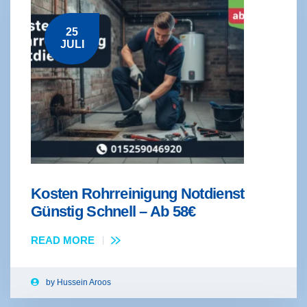
25
JULI
Kosten Rohrreinigung Notdienst
Günstig Schnell – Ab 58€
READ MORE
by
Hussein Aroos