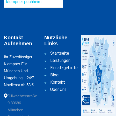
klempner puchheim
Kontakt
Nützliche
Aufnehmen
Links
Startseite
Ihr Zuverlässiger
Leistungen
Klempner Für
Einsatzgebiete
München Und
Blog
Umgebung – 24/7
Kontakt
Notdienst Ab 58 €.
Über Uns
Dillwächterstraße
9 80686
München