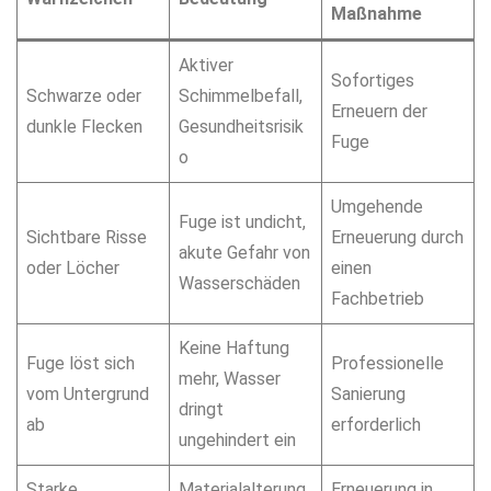
Maßnahme
Aktiver
Sofortiges
Schwarze oder
Schimmelbefall,
Erneuern der
dunkle Flecken
Gesundheitsrisik
Fuge
o
Umgehende
Fuge ist undicht,
Sichtbare Risse
Erneuerung durch
akute Gefahr von
oder Löcher
einen
Wasserschäden
Fachbetrieb
Keine Haftung
Fuge löst sich
Professionelle
mehr, Wasser
vom Untergrund
Sanierung
dringt
ab
erforderlich
ungehindert ein
Starke
Materialalterung,
Erneuerung in