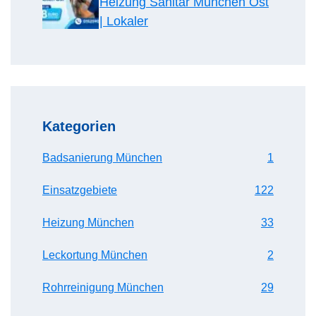
Heizung Sanitär München Ost
| Lokaler
Kategorien
Badsanierung München
1
Einsatzgebiete
122
Heizung München
33
Leckortung München
2
Rohrreinigung München
29