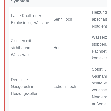
Symptom
Heizung
Laute Knall- oder
Sehr Hoch
abschalten
Explosionsgeräusche
Notdienst 
Wasserzuf
Zischen mit
stoppen,
sichtbarem
Hoch
Fachbetri
Wasseraustritt
kontaktier
Sofort lüfte
Gashahn
Deutlicher
schließen
Gasgeruch im
Extrem Hoch
verlassen,
Heizungskeller
Notdienst 
außen anr