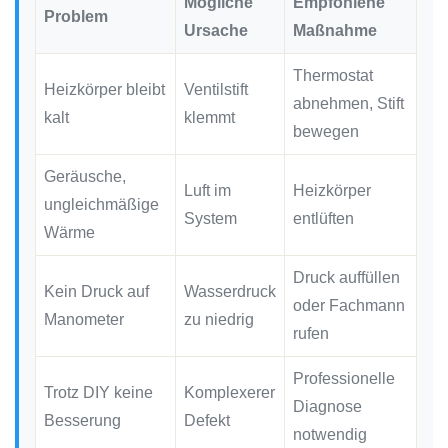
Mögliche
Empfohlene
Problem
Ursache
Maßnahme
Thermostat
Heizkörper bleibt
Ventilstift
abnehmen, Stift
kalt
klemmt
bewegen
Geräusche,
Luft im
Heizkörper
ungleichmäßige
System
entlüften
Wärme
Druck auffüllen
Kein Druck auf
Wasserdruck
oder Fachmann
Manometer
zu niedrig
rufen
Professionelle
Trotz DIY keine
Komplexerer
Diagnose
Besserung
Defekt
notwendig