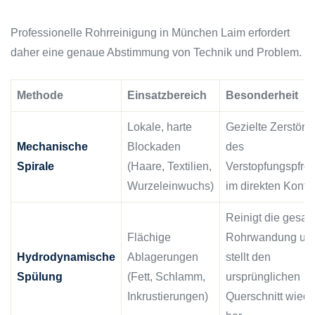
Professionelle Rohrreinigung in München Laim erfordert
daher eine genaue Abstimmung von Technik und Problem.
Methode
Einsatzbereich
Besonderheit
Lokale, harte
Gezielte Zerstöru
Mechanische
Blockaden
des
Spirale
(Haare, Textilien,
Verstopfungspfro
Wurzeleinwuchs)
im direkten Kontak
Reinigt die gesa
Flächige
Rohrwandung un
Hydrodynamische
Ablagerungen
stellt den
Spülung
(Fett, Schlamm,
ursprünglichen
Inkrustierungen)
Querschnitt wiede