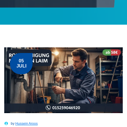
05
JULI
by
Hussein Aroos