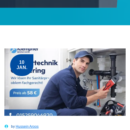
10
JAN.
by
Hussein Aroos