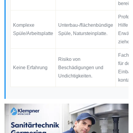
bereits
Profes
Komplexe
Unterbau-/flächenbündige
Hilfe in
Spüle/Arbeitsplatte
Spüle, Natursteinplatte.
Erwäg
ziehen
Fachbe
Risiko von
für den
Keine Erfahrung
Beschädigungen und
Einba
Undichtigkeiten.
kontakt