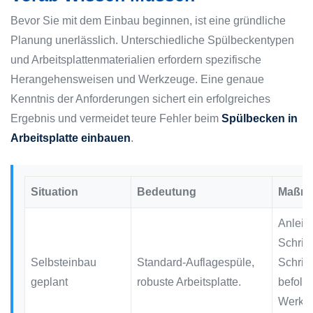
Bevor Sie mit dem Einbau beginnen, ist eine gründliche
Planung unerlässlich. Unterschiedliche Spülbeckentypen
und Arbeitsplattenmaterialien erfordern spezifische
Herangehensweisen und Werkzeuge. Eine genaue
Kenntnis der Anforderungen sichert ein erfolgreiches
Ergebnis und vermeidet teure Fehler beim
Spülbecken in
Arbeitsplatte einbauen
.
Situation
Bedeutung
Maßn
Anleit
Schritt 
Selbsteinbau
Standard-Auflagespüle,
Schritt
geplant
robuste Arbeitsplatte.
befolg
Werkz