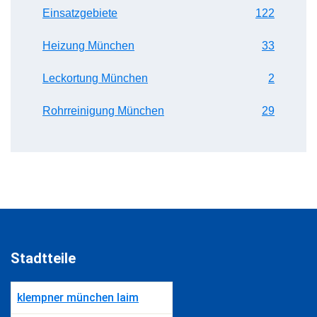
Einsatzgebiete
122
Heizung München
33
Leckortung München
2
Rohrreinigung München
29
Stadtteile
klempner münchen laim