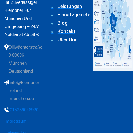
Ihr Zuverlässiger
Leistungen
Klempner Für
Einsatzgebiete
München Und
Blog
Umgebung – 24/7
Kontakt
Notdienst Ab 58 €.
Über Uns
Dillwächterstraße
9 80686
München
Deutschland
info@klempner-
roland-
münchen.de
015259046920
Impressum
Datenschutz