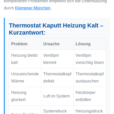
komplexeren Problemen empfiehlt sich die Unterstützung
durch
Klempner München
.
Thermostat Kaputt Heizung Kalt –
Kurzantwort:
Problem
Ursache
Lösung
Heizung bleibt
Ventilpin
Ventilpin
kalt
klemmt
vorsichtig lösen
Unzureichende
Thermostatkopf
Thermostatkopf
Wärme
defekt
austauschen
Heizung
Heizkörper
Luft im System
gluckert
entlüften
Systemdruck
Heizungsdruck