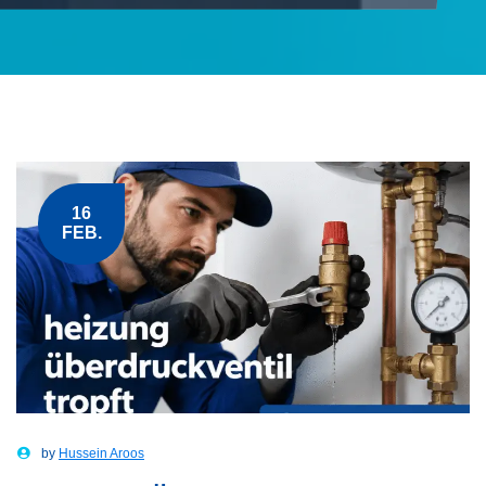
16
FEB.
by
Hussein Aroos