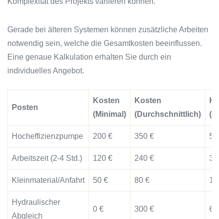
Komplexität des Projekts variieren können.
Gerade bei älteren Systemen können zusätzliche Arbeiten
notwendig sein, welche die Gesamtkosten beeinflussen.
Eine genaue Kalkulation erhalten Sie durch ein
individuelles Angebot.
Kosten
Kosten
Ko
Posten
(Minimal)
(Durchschnittlich)
(K
Hocheffizienzpumpe
200 €
350 €
50
Arbeitszeit (2-4 Std.)
120 €
240 €
36
Kleinmaterial/Anfahrt
50 €
80 €
10
Hydraulischer
0 €
300 €
60
Abgleich