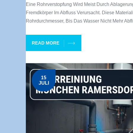
Eine Rohrverstopfung Wird Meist Durch Ablagerun
Fremdkörper Im Abfluss Verursacht. Diese Materia
Rohrdurchmesser, Bis Das Wasser Nicht Mehr Abfl
READ MORE
15
JULI