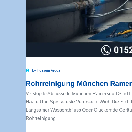
by
Hussein Aroos
Rohrreinigung München Ramersd
Verstopfte Abflüsse In München Ramersdorf Sind 
Haare Und Speisereste Verursacht Wird, Die Sich 
Langsamer Wasserabfluss Oder Gluckernde Geräus
Rohrreinigung