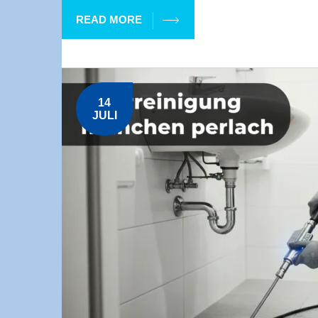
READ MORE
14
JULI