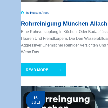
by
Hussein Aroos
Rohrreinigung München Allach I
Eine Rohrverstopfung In Küchen- Oder Badabflüss
Haaren Und Fremdkörpern, Die Den Wasserabfluss B
Aggressiver Chemischer Reiniger Verzichten Und 
Wenn Das
READ MORE
16
JULI