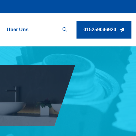
Über Uns
015259046920