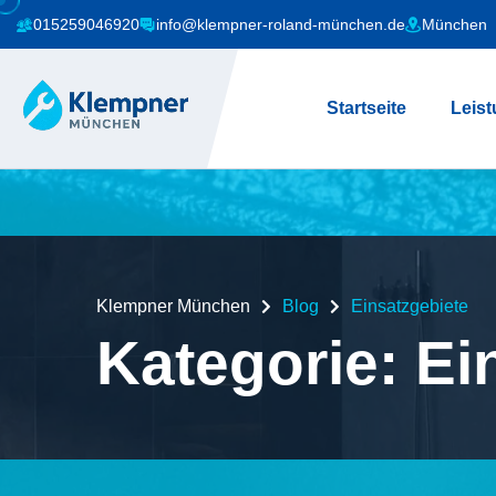
015259046920
info@klempner-roland-münchen.de
München
Startseite
Leis
Klempner München
Blog
Einsatzgebiete
Kategorie:
Ei