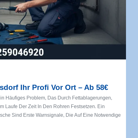
orf Ihr Profi Vor Ort – Ab 58€
Ein Häufiges Problem, Das Durch Fettablagerungen,
Im Laufe Der Zeit In Den Rohren Festsetzen. Ein
che Sind Erste Warnsignale, Die Auf Eine Notwendige