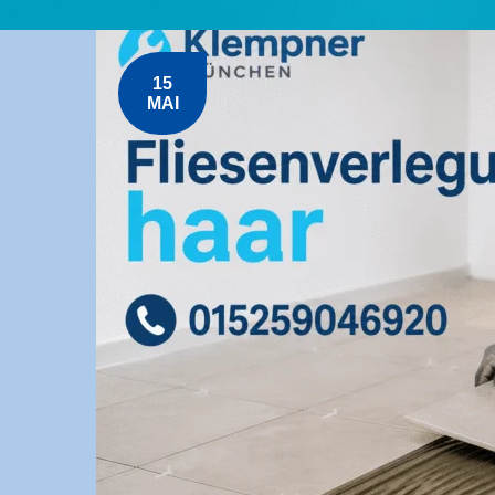
15
MAI