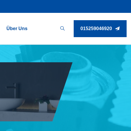
Über Uns
015259046920