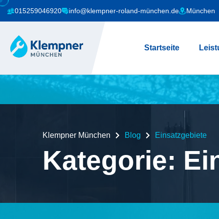
015259046920
info@klempner-roland-münchen.de
München
Startseite
Leis
Klempner München
Blog
Einsatzgebiete
Kategorie:
Ei