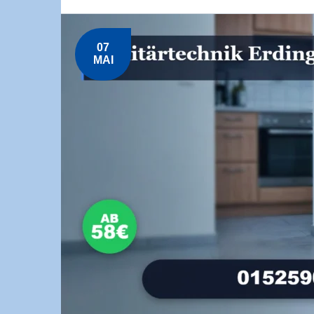
07
MAI