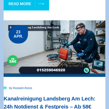
READ MORE
23
APR.
by
Hussein Aroos
Kanalreinigung Landsberg Am Lech:
24h Notdienst & Festpreis – Ab 58€