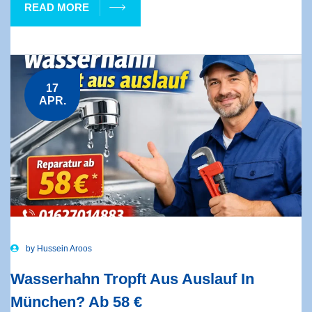
READ MORE
17
APR.
by
Hussein Aroos
Wasserhahn Tropft Aus Auslauf In
München? Ab 58 €