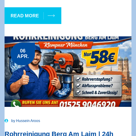
READ MORE
06
APR.
by
Hussein Aroos
Rohrreinigung Berg Am Laim | 24h