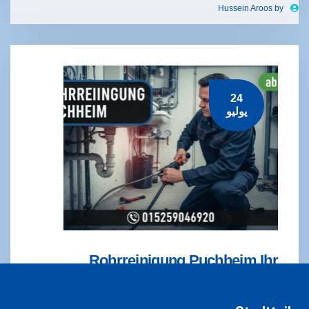
Hussein Aroos
by
24
يوليو
Rohrreinigung Puchheim Ihr
Notdienst – Ab 58€
READ MORE