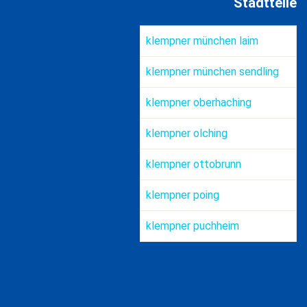
Stadtteile
klempner münchen laim
Hussein Aroos
by
klempner münchen sendling
klempner oberhaching
klempner olching
klempner ottobrunn
klempner poing
klempner puchheim