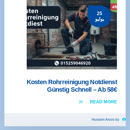
25
يوليو
Kosten Rohrreinigung Notdienst
Günstig Schnell – Ab 58€
READ MORE
Hussein Aroos
by