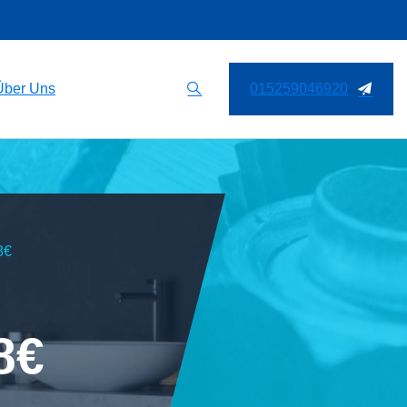
Über Uns
015259046920
8€
8€