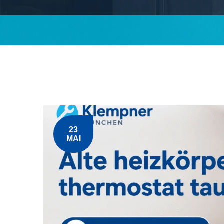
23
MAI