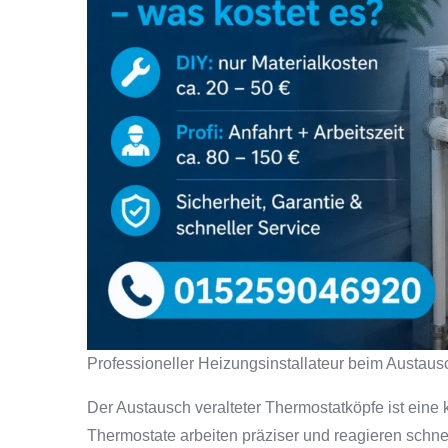
Professioneller Heizungsinstallateur beim Austaus
Der Austausch veralteter Thermostatköpfe ist eine 
Thermostate arbeiten präziser und reagieren schne