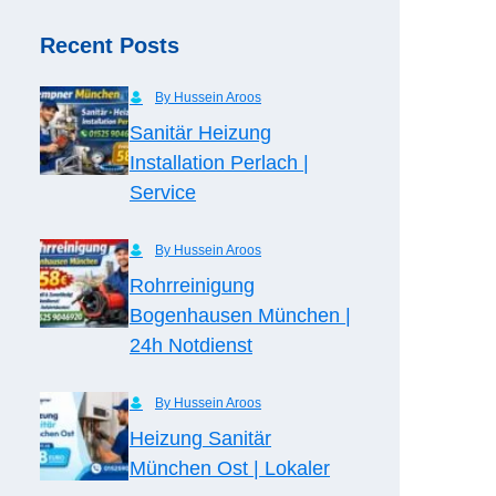
Recent Posts
By Hussein Aroos
Sanitär Heizung
Installation Perlach |
Service
By Hussein Aroos
Rohrreinigung
Bogenhausen München |
24h Notdienst
By Hussein Aroos
Heizung Sanitär
München Ost | Lokaler