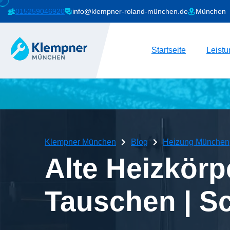
015259046920
info@klempner-roland-münchen.de
München
Startseite
Leist
Klempner München
Blog
Heizung München
Alte Heizkörp
Tauschen | Sc